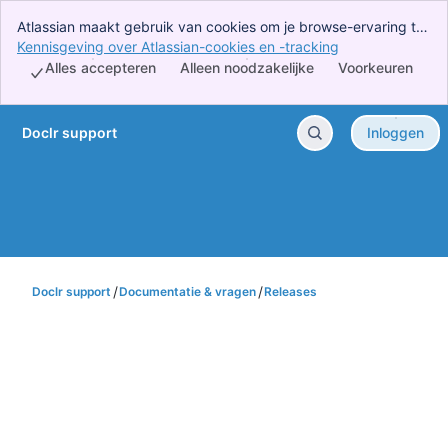
Atlassian maakt gebruik van cookies om je browse-ervaring te
verbeteren, analyses en onderzoek uit te voeren en reclame te
Kennisgeving over Atlassian-cookies en -tracking
, (opens new wi
maken. Accepteer alle cookies om aan te geven dat je akkoord
Alles accepteren
Alleen noodzakelijke
Voorkeuren
gaat met ons gebruik van cookies op je apparaat.
Doclr support
Inloggen
Ga door naar belangrijkste inhoud
Doclr support
Documentatie & vragen
Releases